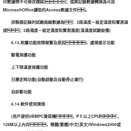
印數據帶不可修改標誌)；或將記錄數據轉換為可由
MicrosoftOffice讀取的Access數據文件。
控製器記錄的試驗曲線數據為：2路溫度－設定溫度和實測溫
度；2路濕度－設定濕度和實測濕度(溫濕度試驗設備)
6.13.附屬功能故障報警及原因、處理提示功能
斷電保護功能
上下限溫度保護功能
日曆定時功能(自動啟動及自動停止運行)
自診斷功能
6.14.軟件使用環境
(用戶提供)IBMPC兼容機，PⅡ以上CPU，
128M以上內存，簡體(繁體)中文(英文)Windows2000或