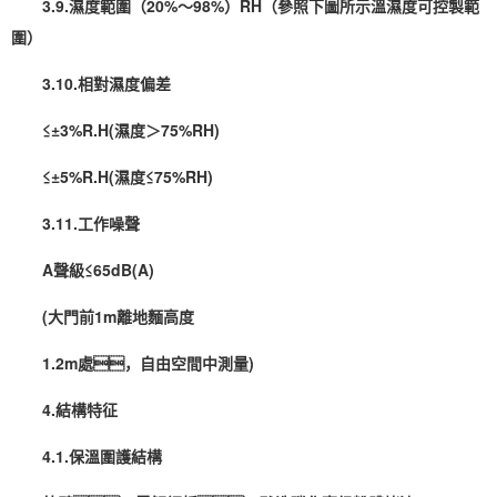
3.9.濕度範圍（20%～98%）RH（參照下圖所示溫濕度可控製範
圍）
3.10.相對濕度偏差
≤±3%R.H(濕度＞75%RH)
≤±5%R.H(濕度≤75%RH)
3.11.工作噪聲
A聲級≤65dB(A)
(大門前1m離地麵高度
1.2m處，自由空間中測量)
4.結構特征
4.1.保溫圍護結構