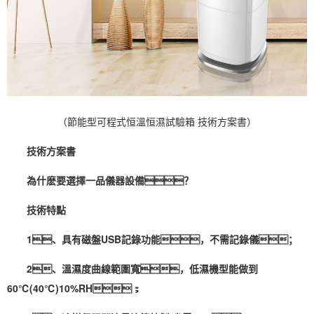
（節能型可程式恒溫恒濕試驗箱 技術方案書）
技術
方案書
為什麽要選擇一品儀器設備？
技術特點
1、具有磁盤USB記錄功能，不需記錄儀；
2、溫
濕度
曲線範圍寬，低濕機型能做到
60℃(40℃)10%RH；