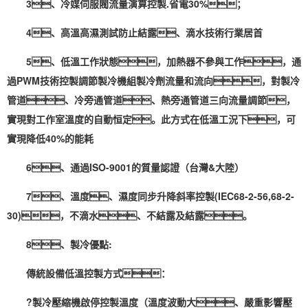
3、冷媒伺服閥流量演算控製.省電30%；
4、高溫高濕測試防止結露、滴水技術行業居首
5、低溫工作狀態，加熱器不參與工作，通
過PWM技術控製調節製冷機組製冷劑流量和流向，對製冷
管道、冷旁通管道、熱旁通管道三向流量調節，
實現對工作室溫度的自動恒定。此方式在低溫工況下，可
實現降低40%的能耗
6、通過ISO-9001的質量認證（台灣&大陸）
7、溫度、濕度同步升降斜率控製(IEC68-2-56,68-2-
30)，不滴水、不結露及結露。
8、製冷優點:
傳統設備低溫控製方式：
?製冷壓縮機啟停控製溫度（溫度波動大、嚴重影響壓