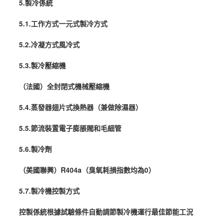
5.製冷係統
5.1.工作方式一元式製冷方式
5.2.冷凝方式風冷式
5.3.製冷壓縮機
（法國）全封閉式機械壓縮機
5.4.蒸發器翅片式換熱器（兼做
除濕
器）
5.5.節流裝置電子膨脹閥和毛細管
5.6.製冷劑
（美國聯興）R404a（臭氧耗損指數均為0）
5.7.製冷機控製方式
控製係統根據試驗條件自動調節製冷機運行最佳節能工況