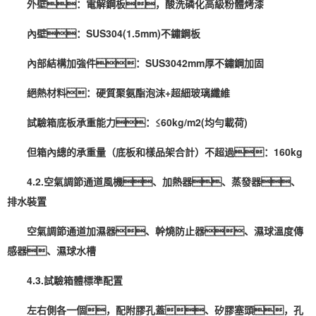
外壁：電解鋼板，酸洗磷化高級粉體烤漆
內壁：SUS304(1.5mm)不鏽鋼板
內部結構加強件：SUS3042mm厚不鏽鋼加固
絕熱材料：硬質聚氨酯泡沫+超細玻璃纖維
試驗箱底板承重能力：≤60kg/m2(均勻載荷)
但箱內總的承重量（底板和樣品架合計）不超過：160kg
4.2.空氣調節通道風機、加熱器、蒸發器、
排水裝置
空氣調節通道
加濕器
、幹燒防止器、濕球溫度傳
感器、濕球水槽
4.3.試驗箱體標準配置
左右側各一個，配附膠孔蓋、矽膠塞頭，孔