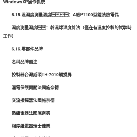
WindowsXP操作係統
6.15.溫濕度測量溫度：A級PT100型鎧裝熱電偶
濕度測量濕度：幹濕球溫度計法（僅在有
濕度控製
的試驗時
工作）
6.16.零部件品牌
名稱品牌備注
控製器台灣威碩TH-7010觸摸屏
漏電保護開關法國施奈德
交流接觸器法國施奈德
熱繼電器法國施奈德
相序繼電器瑞士佳樂