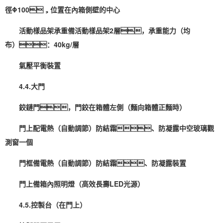
徑Φ100，位置在內箱側壁的中心
活動樣品架承重備活動樣品架2層，承重能力（均
布）：40kg/層
氣壓平衡裝置
4.4.大門
鉸鏈門，門鉸在箱體左側（麵向箱體正麵時）
門上配電熱（自動調節）防結霜、防凝露中空玻璃觀
測窗一個
門框備電熱（自動調節）防結霜、防凝露裝置
門上備箱內照明燈（高效長壽LED光源）
4.5.控製台（在門上）