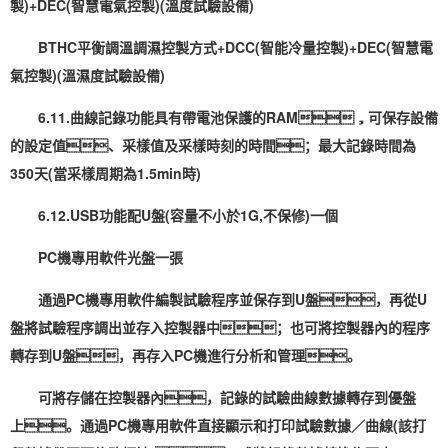
製)+DEC(智慧電氣控製)(溫度試驗設備)
BTHC平衡調溫調濕控製方式+DCC(智能冷量控製)+DEC(智慧電
氣控製)(溫濕度試驗設備)
6.11.曲線記錄功能具有帶電池保護的RAM，可保存設備
的設定值、采樣值及采樣時刻的時間；最大記錄時間為
350天(當采樣周期為1.5min時)
6.12.USB功能配U盤(容量不小於1G,不保修)一個
PC機專用軟件光盤一張
通過PC機專用軟件編製試驗程序並保存到U盤，再從U
盤將試驗程序調出並存入控製器中；也可將控製器內的程序
轉存到U盤，再存入PC機進行分析和管理。
可將存儲在控製器內，記錄的試驗曲線數據轉存到優盤
上。通過PC機專用軟件直接顯示和打印試驗數據／曲線(該打