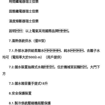
時間繼電器瑞士佳樂
固態繼電器瑞士佳樂
溫度熔斷器瑞士佳樂
說明：以上電氣采用國際品牌。
7.濕熱係統供水（僅W型）
7.1.外部水源供給蒸餾水、純水、去離子水
均可（電阻率大於500Ω·m）（用戶提供）
7.2.儲水裝置抽屜式水箱，位於機械室前麵，大門下
方
7.3.儲水箱容量手提式18升
8.安全保護裝置
8.1.製冷係統壓縮機超壓保護