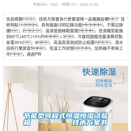
作者：CEO
時間：2023-10-25
信息摘要：技術方案書為什麽要選擇一品儀器設備？技
術特點1、具有磁盤USB記錄功能，不需記錄
儀；2、溫濕度曲線範圍寬，低濕機型能做
到60℃(40℃)10%RH；3、冷媒伺服閥流量演算控製.
省電30%；4、高溫高濕測試防止結露、滴水
技術行業居首5、低溫工作狀態，加熱器不參與工
作，通過PW