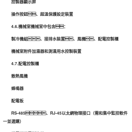
控製器顯示屏
操作按鈕、超溫保護設定裝置
4.6.機械室機械室中包含：
製冷機組、接排水裝置、風機、配電控製櫃
機械室附件
加濕
器和測濕用水控製裝置
4.7.配電控製櫃
散熱風機
蜂鳴器
配電板
RS-485、RJ-45以太網物理接口（需和集中監控軟件
一並選購）