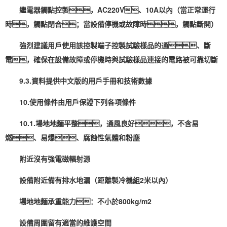
繼電器觸點控製，AC220V、10A以內（當正常運行
時，觸點閉合；當設備停機或故障時，觸點斷開）
強烈建議用戶使用該控製端子控製試驗樣品的通、斷
電，確保在設備故障或停機時與試驗樣品連接的電路被可靠切斷
9.3.資料提供中文版的用戶手冊和技術數據
10.使用條件由用戶保證下列各項條件
10.1.場地地麵平整，通風良好，不含易
燃、易爆、腐蝕性氣體和粉塵
附近沒有強電磁輻射源
設備附近備有排水地漏（距離製冷機組2米以內）
場地地麵承重能力：不小於800kg/m2
設備周圍留有適當的維護空間