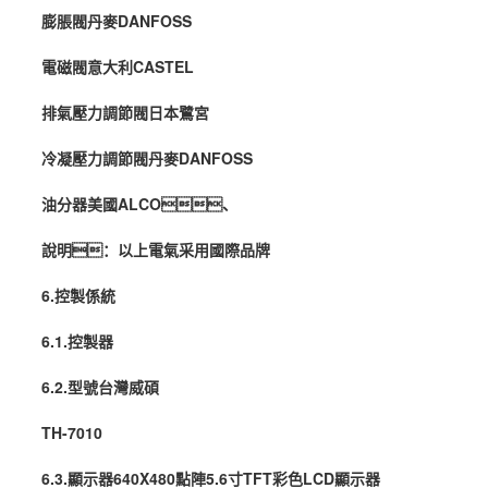
膨脹閥丹麥DANFOSS
電磁閥意大利CASTEL
排氣壓力調節閥日本鷺宮
冷凝壓力調節閥丹麥DANFOSS
油分器美國ALCO、
說明：以上電氣采用國際品牌
6.控製係統
6.1.控製器
6.2.型號台灣威碩
TH-7010
6.3.顯示器640X480點陣5.6寸TFT彩色LCD顯示器